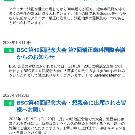
アライナー矯正が世に出現してから30年近くが経ち、近年市民権を得て
多くの先生が臨床に取り入れています。我々の師であるGugino先生もか
なり以前からアライナー矯正に注目し、矯正治療の選択肢の一つである
と述べられています。 …
2023年10月19日
BSC第40回記念大会 第7回矯正歯科国際会議
一般
からのお知らせ
BSC 会員の皆様におかれましては、11月19、20日に明治記念館にて行
われますBSC第４０回記念大会に大変多くの先生方より参加のお申込み
をいただきまして誠にありがとうございます。 Hito Suyehiro Memor …
2023年9月23日
BSC第40回記念大会・懇親会に出席される皆
一般
様へお願い
2023年11月19日（日）20日（月）の明治記念館での大会、懇親会に参
加される皆様には、新型コロナウイルスの感染を予防するため、以下の
対策にご協力いただきますよう、お願い申し上げます。 参加をキャンセ
ル・自粛いただく場 …