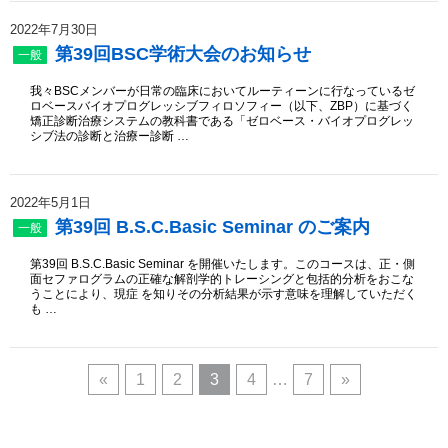
2022年7月30日
第39回BSC学術大会のお知らせ
一般
我々BSCメンバーが日常の臨床においてルーティーンに行なっているゼ
ロベースバイオプログレッシブフィロソフィー（以下、ZBP）に基づく
矯正診断治療システムの教科書である「ゼロベース・バイオプログレッ
シブ法の診断と治療ー診断 …
2022年5月1日
第39回 B.S.C.Basic Seminar のご案内
一般
第39回 B.S.C.Basic Seminar を開催いたします。このコースは、正・側
面セファログラムの正確な解剖学的トレーシングと包括的分析をおこな
うことにより、現症 を知りその分析結果が示す意味を理解していただく
も …
«
1
2
3
4
…
7
»