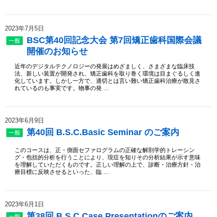
2023年7月5日
BSC第40回記念大会 第7回矯正歯科国際会議
一般
開催のお知らせ
近年のデジタルテクノロジーの発展はめざましく、さまざまな臨床技
法、新しい装置が開発され、矯正歯科を取り巻く環境は目まぐるしく進
化しています。しかし一方で、適切とは言い難い矯正歯科治療が散見さ
れているのも事実です。物事の発 …
2023年6月9日
第40回 B.S.C.Basic Seminar のご案内
一般
このコースは、正・側面セファログラムの正確な解剖学的トレーシン
グ・包括的分析を行うことにより、現症を知りその分析結果が示す意味
を理解していただくものです。正しい理解の上で、診断・治療方針・治
療目標に反映させるといった、臨 …
2023年6月1日
第38回 B.S.C Case Presentationのご案内
一般