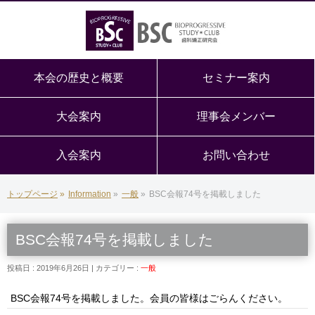
本会の歴史と概要
セミナー案内
大会案内
理事会メンバー
入会案内
お問い合わせ
トップページ
»
Information
»
一般
»
BSC会報74号を掲載しました
BSC会報74号を掲載しました
投稿日 : 2019年6月26日
カテゴリー :
一般
BSC会報74号を掲載しました。会員の皆様はごらんください。