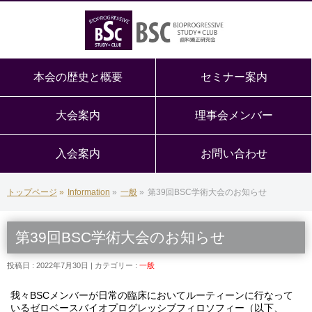
本会の歴史と概要
セミナー案内
大会案内
理事会メンバー
入会案内
お問い合わせ
トップページ
»
Information
»
一般
»
第39回BSC学術大会のお知らせ
第39回BSC学術大会のお知らせ
投稿日 : 2022年7月30日
カテゴリー :
一般
我々BSCメンバーが日常の臨床においてルーティーンに行なって
いるゼロベースバイオプログレッシブフィロソフィー（以下、