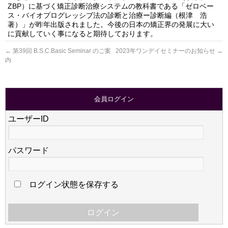
ZBP）に基づく矯正診断治療システムの教科書である「ゼロベー
ス・バイオプログレッシブ法の診断と治療ー診断編（根津 浩
著）」が昨年出版されました。今後の日本の矯正界の発展に大い
に貢献していく事になると期待しております。
←
第39回 B.S.C.Basic Seminar のご案
2023年ワンデイセミナーのお知らせ
→
内
会員ログイン
ユーザーID
パスワード
ログイン状態を保存する