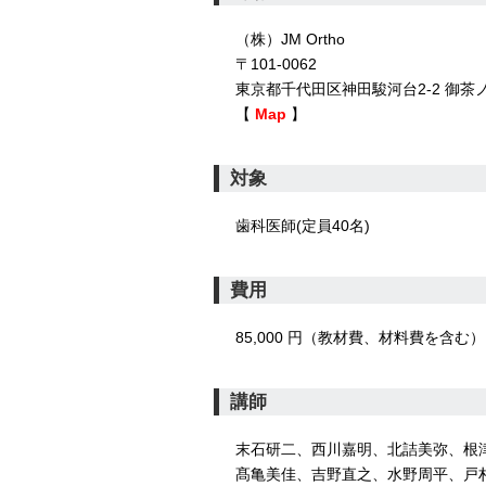
（株）JM Ortho
〒101-0062
東京都千代田区神田駿河台2-2 御茶
【
Map
】
対象
歯科医師(定員40名)
費用
85,000 円（教材費、材料費を含む）
講師
末石研二、西川嘉明、北詰美弥、根
髙亀美佳、吉野直之、水野周平、戸