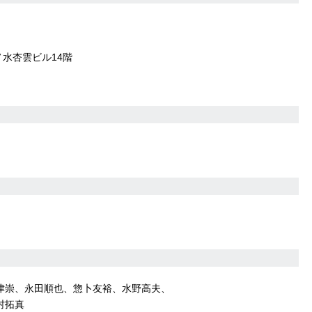
ノ水杏雲ビル14階
津崇、永田順也、惣卜友裕、水野高夫、
村拓真