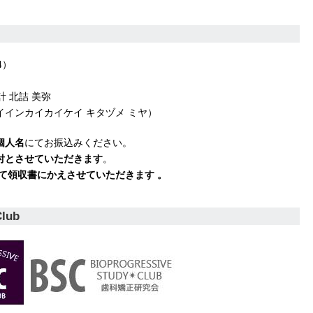
4）
計 北詰 美弥
インカイカイケイ キタヅメ ミヤ）
個人名
にてお振込みください。
付とさせていただきます
。
て領収書にかえさせていただきます 。
Club