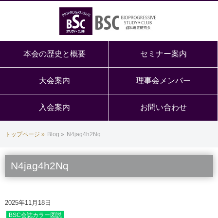
本会の歴史と概要
セミナー案内
大会案内
理事会メンバー
入会案内
お問い合わせ
トップページ
»
Blog
»
N4jag4h2Nq
N4jag4h2Nq
2025年11月18日
BSC会誌カラー図説