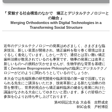
『 変貌する社会構造のなかで 矯正とデジタルテクノロジーと
の融合 』
Merging Orthodontics with Digital Technologies in a
Transforming Social Structure
近年のデジタルテクノロジーの発展はめざましく、さまざまな臨
床技法、新しい装置が開発され、矯正歯科を取り巻く環境は目ま
ぐるしく進化しています。しかし一方で、適切とは言い難い矯正
歯科治療が散見されているのも事実です。物事の発展には改革と
新しいものへの挑戦が欠かせませんが、生物学的な背景を基礎に
置くZerobase Bioprogressive Philosophyの臨床にデジタルテクノ
ロジーがどのように関わろうとしているのでしょうか。
本大会では先端医療の研究開発や臨床現場の第一線で活躍してお
られる先生にご講演をいただき、技術革新による新たな治療の功
罪を整理し、世界的視点から矯正歯科臨床の健全な発展に向けた
議論がなされる大会にしてゆきたいと思います。多くの皆様のご
参加を心よりお待ち申し上げております。
第40回記念大会 大会長 吉野成史
BSC会長 戸村博臣