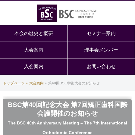
本会の歴史と概要
セミナー案内
大会案内
理事会メンバー
入会案内
お問い合わせ
トップページ
»
大会案内
»
第40回BSC学術大会のお知らせ
BSC第40回記念大会 第7回矯正歯科国際
会議開催のお知らせ
The BSC 40th Anniversary Meeting – The 7th International
Orthodontic Conference