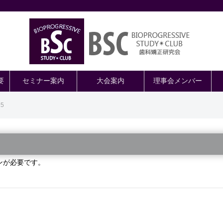
要
セミナー案内
大会案内
理事会メンバー
25
ンが必要です。