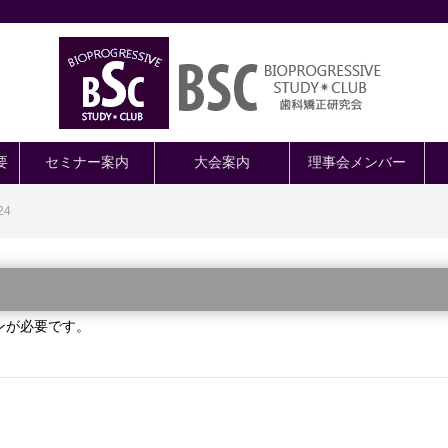
要
セミナー案内
大会案内
理事会メンバー
24
ンが必要です。